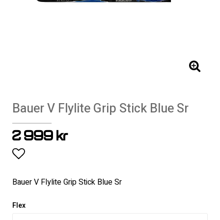
Bauer V Flylite Grip Stick Blue Sr
2 999 kr
Lägg till i favoritlistan
Bauer V Flylite Grip Stick Blue Sr
Flex