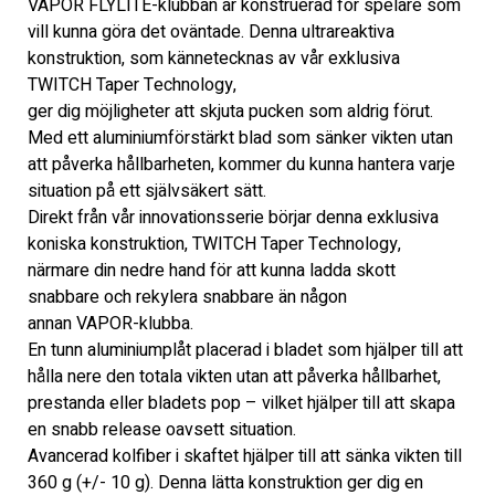
VAPOR FLYLITE-klubban är konstruerad för spelare som 
vill kunna göra det oväntade. Denna ultrareaktiva 
konstruktion, som kännetecknas av vår exklusiva 
TWITCH Taper Technology,
ger dig möjligheter att skjuta pucken som aldrig förut. 
Med ett aluminiumförstärkt blad som sänker vikten utan 
att påverka hållbarheten, kommer du kunna hantera varje 
situation på ett självsäkert sätt. 
Direkt från vår innovationsserie börjar denna exklusiva 
koniska konstruktion, TWITCH Taper Technology,
närmare din nedre hand för att kunna ladda skott 
snabbare och rekylera snabbare än någon
annan VAPOR-klubba.
En tunn aluminiumplåt placerad i bladet som hjälper till att 
hålla nere den totala vikten utan att påverka hållbarhet, 
prestanda eller bladets pop – vilket hjälper till att skapa 
en snabb release oavsett situation. 
Avancerad kolfiber i skaftet hjälper till att sänka vikten till 
360 g (+/- 10 g). Denna lätta konstruktion ger dig en 