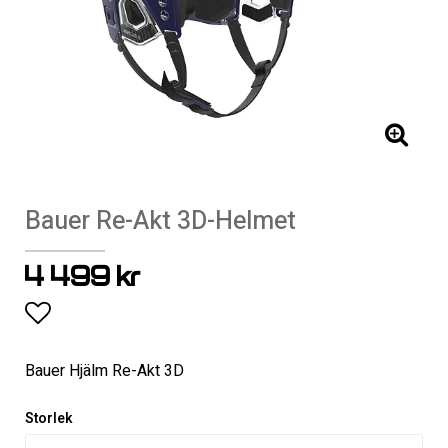
Bauer Re-Akt 3D-Helmet
4 499 kr
Lägg till i favoritlistan
Bauer Hjälm Re-Akt 3D
Storlek