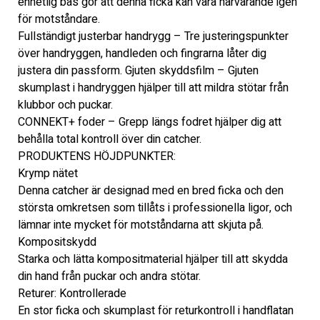
enhetlig bas gör att denna ficka kan vara närvarande igen 
för motståndare.
Fullständigt justerbar handrygg – Tre justeringspunkter 
över handryggen, handleden och fingrarna låter dig
justera din passform. Gjuten skyddsfilm – Gjuten 
skumplast i handryggen hjälper till att mildra stötar från 
klubbor och puckar.
CONNEKT+ foder – Grepp längs fodret hjälper dig att 
behålla total kontroll över din catcher.
PRODUKTENS HÖJDPUNKTER:
Krymp nätet
Denna catcher är designad med en bred ficka och den 
största omkretsen som tillåts i professionella ligor, och 
lämnar inte mycket för motståndarna att skjuta på.
Kompositskydd
Starka och lätta kompositmaterial hjälper till att skydda 
din hand från puckar och andra stötar.
Returer: Kontrollerade
En stor ficka och skumplast för returkontroll i handflatan 