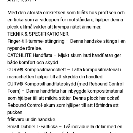
Art.nr: 1067117
Med den största omkretsen som tillåts hos proffsen och 
en ficka som är vidöppen för motståndare, hjälper denna 
plcok elitmålvakter att krympa nätet ännu mer.
TEKNIK & SPECIFIKATIONER:
Finger-till-tumme-stängning – Denna handske stängs i en 
nypande rörelse.
CATCHLITE Handflata – Mjukt skum inuti handflatan ger 
både komfort och skydd.
CURV® Kompositmanschett – Lätta kompositmaterial i 
manschetten hjälper till att skydda din handled.
CURV® Komposithandflateskydd (med Rebound Control 
Foam) – Denna handflata har inbyggda kompositmaterial 
som hjälper till att mildra stötar. Denna plock har också 
Rebound Control-skum som hjälper till att förhindra att 
pucken
frånvaro ur din handske.
Smält Dubbel T-Fallficka – Två individuella delar med en 