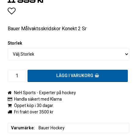
11 999 kr
Lägg till i favoritlistan
Bauer Målvaktsskridskor Konekt 2 Sr
Storlek
LÄGG I VARUKORG
NeH Sports - Experter på hockey
Handla säkert med Klarna
Öppet köp i 30 dagar.
Fri frakt över 3500 kr
Varumärke
Bauer Hockey