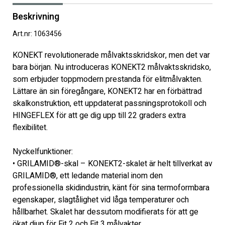
Beskrivning
Art.nr: 1063456
KONEKT revolutionerade målvaktsskridskor, men det var 
bara början. Nu introduceras KONEKT2 målvaktsskridsko, 
som erbjuder toppmodern prestanda för elitmålvakten. 
Lättare än sin föregångare, KONEKT2 har en förbättrad 
skalkonstruktion, ett uppdaterat passningsprotokoll och 
HINGEFLEX för att ge dig upp till 22 graders extra 
flexibilitet.
Nyckelfunktioner:
• GRILAMID®-skal – KONEKT2-skalet är helt tillverkat av 
GRILAMID®, ett ledande material inom den 
professionella skidindustrin, känt för sina termoformbara 
egenskaper, slagtålighet vid låga temperaturer och 
hållbarhet. Skalet har dessutom modifierats för att ge 
ökat djup för Fit 2 och Fit 3 målvakter.