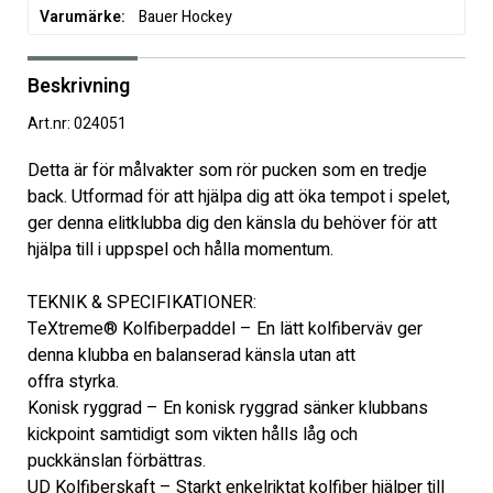
Varumärke
Bauer Hockey
Beskrivning
Art.nr: 024051
Detta är för målvakter som rör pucken som en tredje 
back. Utformad för att hjälpa dig att öka tempot i spelet, 
ger denna elitklubba dig den känsla du behöver för att 
hjälpa till i uppspel och hålla momentum.
TEKNIK & SPECIFIKATIONER:
TeXtreme® Kolfiberpaddel – En lätt kolfiberväv ger 
denna klubba en balanserad känsla utan att
offra styrka.
Konisk ryggrad – En konisk ryggrad sänker klubbans 
kickpoint samtidigt som vikten hålls låg och
puckkänslan förbättras.
UD Kolfiberskaft – Starkt enkelriktat kolfiber hjälper till 